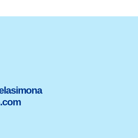
elasimona
.com