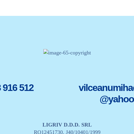
 916 512
vilceanumiha
@yahoo
LIGRIV D.D.D. SRL
RO12451730, J40/10401/1999