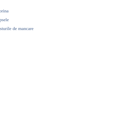
orina
psele
esturile de mancare