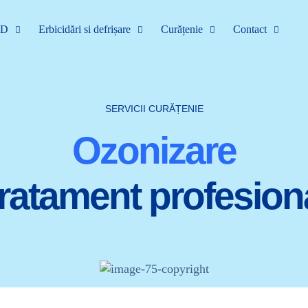
DD
Erbicidări si defrișare
Curățenie
Contact
SERVICII CURĂȚENIE
Ozonizare
ratament profesion