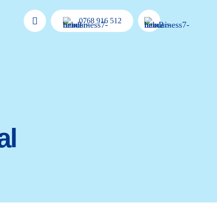
0768 916 512
al