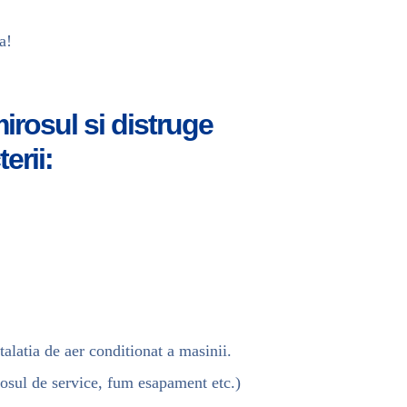
a!
irosul si distruge
erii:
talatia de aer conditionat a masinii.
rosul de service, fum esapament etc.)