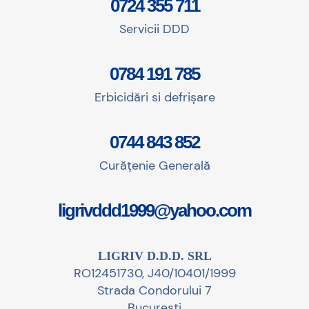
0724 355 711
Servicii DDD
0784 191 785
Erbicidări si defrișare
0744 843 852
Curățenie Generală
ligrivddd1999@yahoo.com
LIGRIV D.D.D. SRL
RO12451730, J40/10401/1999
Strada Condorului 7
București