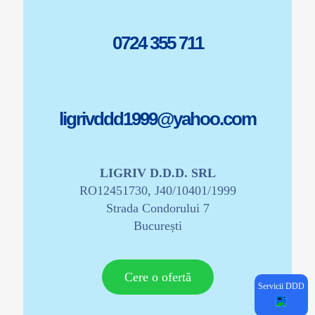
0724 355 711
ligrivddd1999@yahoo.com
LIGRIV D.D.D. SRL
RO12451730, J40/10401/1999
Strada Condorului 7
București
Cere o ofertă
Servicii DDD