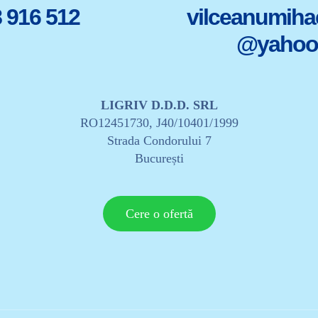
 916 512
vilceanumiha
@yahoo
LIGRIV D.D.D. SRL
RO12451730, J40/10401/1999
Strada Condorului 7
București
Cere o ofertă