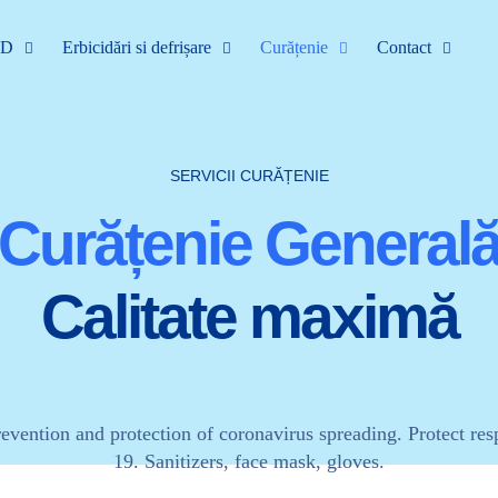
DD
Erbicidări si defrișare
Curățenie
Contact
SERVICII CURĂȚENIE
Curățenie General
Calitate maximă