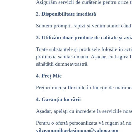
Asigurăm servicii de curățenie pentru orice ti
2. Disponibilitate imediată
Suntem prompți, rapizi și venim atunci când 
3. Utilizăm doar produse de calitate și avi
Toate substanțele și produsele folosite în act
profilaxia sanitar-umana. Așadar, cu Ligirv D
sănătății dumneavoastră.
4. Preț Mic
Prețuri mici și flexibile în funcție de mărime
4. Garanția lucrării
Așadar, apelați cu încredere la serviciile n
Pentru o ofertă persoanlizata vă rugam să ne 
vilceanumihaelasimona@yahoo.com