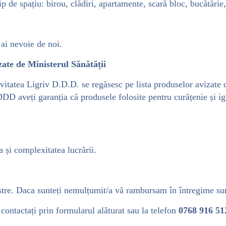
p de spațiu: birou, clădiri, apartamente, scară bloc, bucătărie, 
ai nevoie de noi.
zate de Ministerul Sănătății
ivitatea Ligriv D.D.D. se regăsesc pe lista produselor avizate 
DD aveți garanția că produsele folosite pentru curățenie și ig
a și complexitatea lucrării.
oastre. Daca sunteți nemulțumit/a vă rambursam în întregime su
contactați prin formularul alăturat sau la telefon
0768 916 51