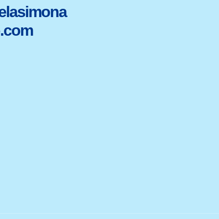
elasimona
.com