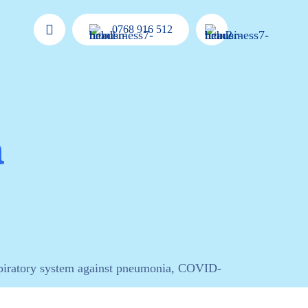
0768 916 512
ă