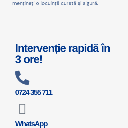
mențineți o locuință curată și sigură.
Intervenție rapidă în
3 ore!
0724 355 711
WhatsApp