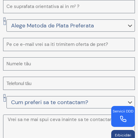
Servicii DDD
Erbicidări