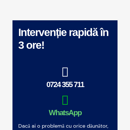
Intervenție rapidă în
3 ore!
0724 355 711
WhatsApp
Dacă ai o problemă cu orice dăunător,