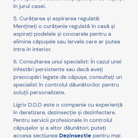
în jurul casei.
5. Curățarea și aspirarea regulată:
Mențineți o curățenie regulată în casă și
aspirați podelele și covoarele pentru a
elimina căpușele sau larvele care ar putea
intra în interior.
6. Consultarea unui specialist: În cazul unei
infestări persistente sau dacă aveți
preocupări legate de căpușe, consultați un
specialist în controlul dăunătorilor pentru
soluții personalizate.
Ligriv D.D.D este o companie cu experiență
în deratizare, dezinsecție și dezinfectare.
Pentru servicii profesionale în controlul
căpușelor și a altor dăunători, puteți
accesa secțiunea
Dezinsecție
pentru mai